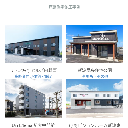
戸建住宅施工事例
り・ぷらすヒルズ内野西
新潟県央住宅公園
高齢者向け住宅・施設
事務所・その他
Uni E’terna 新大中門前
けあビジョンホーム新潟東