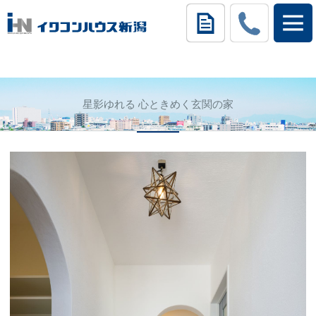
星影ゆれる 心ときめく玄関の家