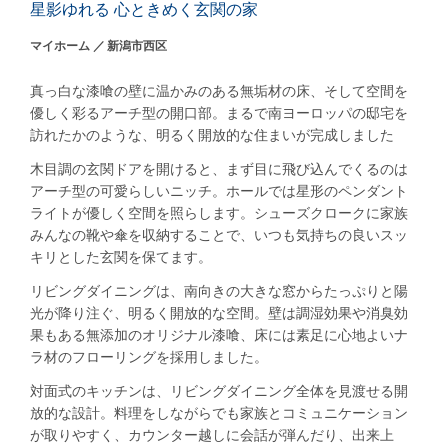
星影ゆれる 心ときめく玄関の家
マイホーム
新潟市西区
真っ白な漆喰の壁に温かみのある無垢材の床、そして空間を
優しく彩るアーチ型の開口部。まるで南ヨーロッパの邸宅を
訪れたかのような、明るく開放的な住まいが完成しました
木目調の玄関ドアを開けると、まず目に飛び込んでくるのは
アーチ型の可愛らしいニッチ。ホールでは星形のペンダント
ライトが優しく空間を照らします。シューズクロークに家族
みんなの靴や傘を収納することで、いつも気持ちの良いスッ
キリとした玄関を保てます。
リビングダイニングは、南向きの大きな窓からたっぷりと陽
光が降り注ぐ、明るく開放的な空間。壁は調湿効果や消臭効
果もある無添加のオリジナル漆喰、床には素足に心地よいナ
ラ材のフローリングを採用しました。
対面式のキッチンは、リビングダイニング全体を見渡せる開
放的な設計。料理をしながらでも家族とコミュニケーション
が取りやすく、カウンター越しに会話が弾んだり、出来上