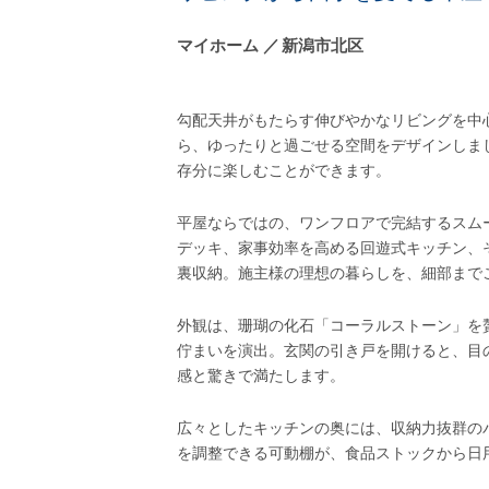
マイホーム
新潟市北区
勾配天井がもたらす伸びやかなリビングを中
ら、ゆったりと過ごせる空間をデザインしま
存分に楽しむことができます。
平屋ならではの、ワンフロアで完結するスム
デッキ、家事効率を高める回遊式キッチン、
裏収納。施主様の理想の暮らしを、細部まで
外観は、珊瑚の化石「コーラルストーン」を
佇まいを演出。玄関の引き戸を開けると、目
感と驚きで満たします。
広々としたキッチンの奥には、収納力抜群の
を調整できる可動棚が、食品ストックから日