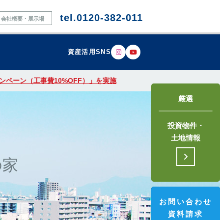
tel.0120-382-011
会社概要・展示場
資産活用SNS
ペーン（工事費10%OFF）」を実施
厳選
投資物件・
土地情報
の家
お問い合わせ
資料請求