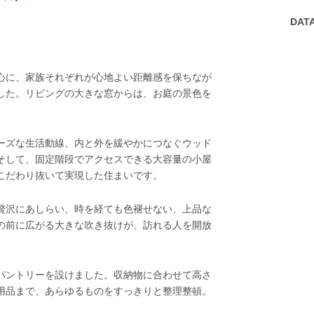
DAT
心に、家族それぞれが心地よい距離感を保ちなが
した。リビングの大きな窓からは、お庭の景色を
ーズな生活動線、内と外を緩やかにつなぐウッド
そして、固定階段でアクセスできる大容量の小屋
こだわり抜いて実現した住まいです。
贅沢にあしらい、時を経ても色褪せない、上品な
の前に広がる大きな吹き抜けが、訪れる人を開放
パントリーを設けました。収納物に合わせて高さ
用品まで、あらゆるものをすっきりと整理整頓。