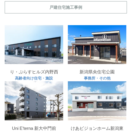
戸建住宅施工事例
り・ぷらすヒルズ内野西
新潟県央住宅公園
高齢者向け住宅・施設
事務所・その他
Uni E’terna 新大中門前
けあビジョンホーム新潟東