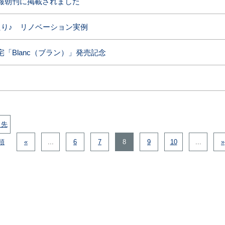
報朝刊に掲載されました
たり♪ リノベーション実例
「Blanc（ブラン）」発売記念
 先
頭
«
...
6
7
8
9
10
...
»