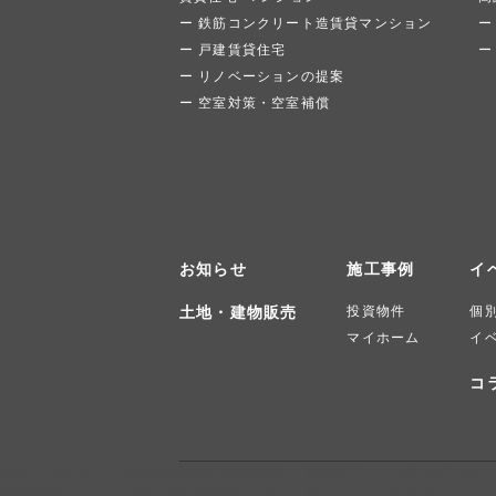
鉄筋コンクリート造賃貸マンション
戸建賃貸住宅
リノベーションの提案
空室対策・空室補償
お知らせ
施工事例
イ
土地・建物販売
投資物件
個
マイホーム
イ
コ
本社 〒950-0148 新潟県新潟市江南区東早通1丁目2番6号 / TEL.025-382-1000
中越営業所 〒940-0095 新潟県長岡市日赤町3丁目1-10 / TEL.0258-36-3370