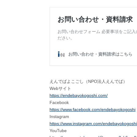
えんでばよこごし（NPO法人えんでば）
Webサイト
https://endebayokogoshi.com/
Facebook
https://www.facebook.com/endebayokogoshi
Instagram
https://www.instagram.com/endebayokogoshi
YouTube