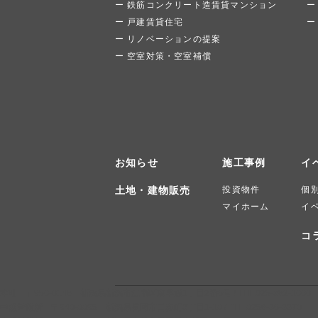
鉄筋コンクリート造賃貸マンション
戸建賃貸住宅
リノベーションの提案
空室対策・空室補償
お知らせ
施工事例
イ
土地・建物販売
投資物件
個
マイホーム
イ
コ
本社 〒950-0148 新潟県新潟市江南区東早通1丁目2番6号 / TEL.025-382-1000
中越営業所 〒940-0095 新潟県長岡市日赤町3丁目1-10 / TEL.0258-36-3370