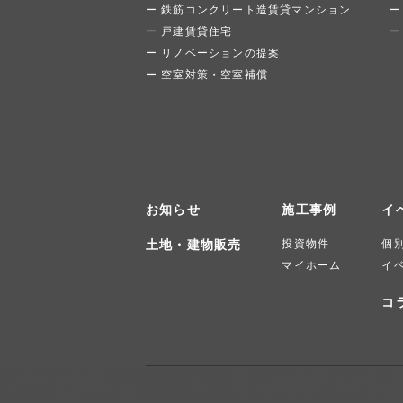
鉄筋コンクリート造賃貸マンション
戸建賃貸住宅
リノベーションの提案
空室対策・空室補償
お知らせ
施工事例
イ
土地・建物販売
投資物件
個
マイホーム
イ
コ
本社 〒950-0148 新潟県新潟市江南区東早通1丁目2番6号 / TEL.025-382-1000
中越営業所 〒940-0095 新潟県長岡市日赤町3丁目1-10 / TEL.0258-36-3370