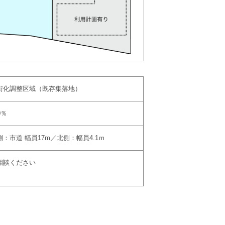
街化調整区域（既存集落地）
0％
側：市道 幅員17m／北側：幅員4.1ｍ
相談ください