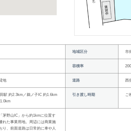
地域区分
市
容積率
20
貸地
道路
西
駅 約2.3km／鵜ノ子IC 約1.6km
引き渡し時期
ご
.0km
「茅野山IC」から約1kmに位置す
優れた事業用地。周辺には商業施
おり、前面道路は日常的に車や人