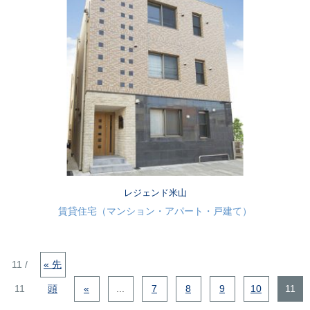
レジェンド米山
賃貸住宅（マンション・アパート・戸建て）
11 /
« 先
11
頭
«
...
7
8
9
10
11