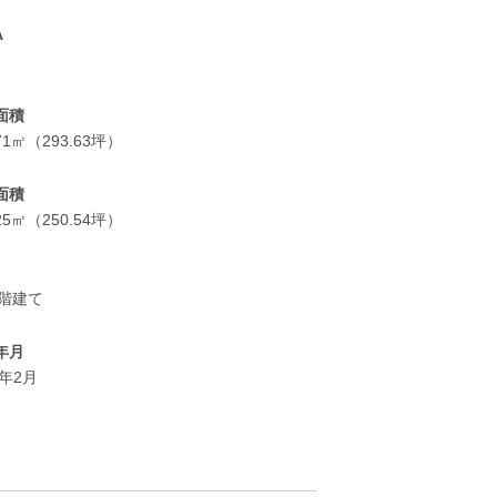
A
面積
.71㎡（293.63坪）
面積
.25㎡（250.54坪）
2階建て
年月
9年2月