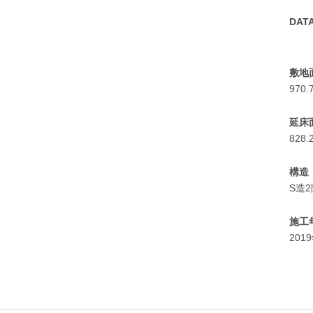
DAT
敷地
970
延床
828
構造
S造
施工
201