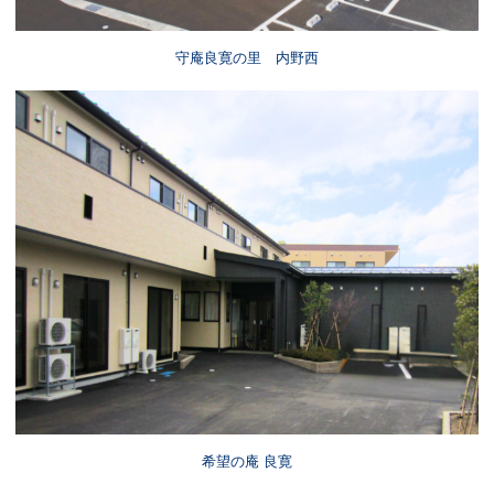
守庵良寛の里 内野西
希望の庵 良寛