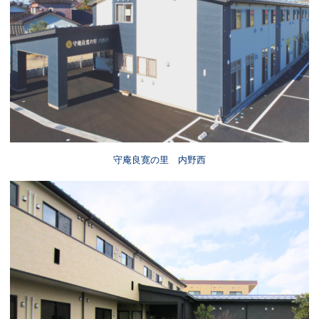
守庵良寛の里 内野西