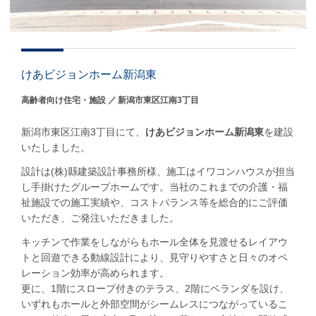
けあビジョンホーム新潟東
高齢者向け住宅・施設
新潟市東区江南3丁目
新潟市東区江南3丁目にて、
けあビジョンホーム新潟東
を建設
いたしました。
設計は(株)縣建築設計事務所様、施工はイワコンハウスが担当
し手掛けたグループホームです。当社のこれまでの介護・福
祉施設での施工実績や、コストバランス等を総合的にご評価
いただき、ご発注いただきました。
キッチンで作業をしながらもホール全体を見渡せるレイアウ
トと回遊できる動線設計により、見守りやすさと日々のオペ
レーション効率が高められます。
更に、1階にスロープ付きのテラス、2階にベランダを設け、
いずれもホールと外部空間がシームレスにつながっているこ